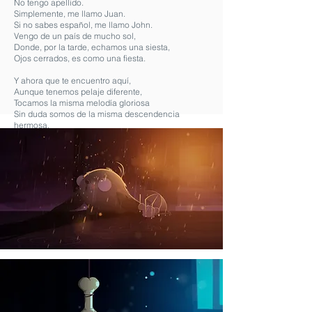
No tengo apellido.
Simplemente, me llamo Juan.
Si no sabes español, me llamo John.
Vengo de un país de mucho sol,
Donde, por la tarde, echamos una siesta,
Ojos cerrados, es como una fiesta.
Y ahora que te encuentro aquí,
Aunque tenemos pelaje diferente,
Tocamos la misma melodía gloriosa
Sin duda somos de la misma descendencia
hermosa.